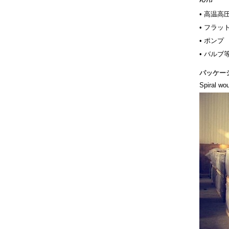
•
高温高
•
フラッ
•
ポンプ
•
バルブ
パッケー
Spiral 