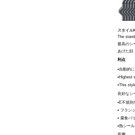
スタイルK
The stand
最高のシ
あげた顔
利点
•
自動的に
•H
ighest 
•
This sty
良好なシ
•
E
不規則
•
フラン
•
腐食バ
•
熱シール
応用