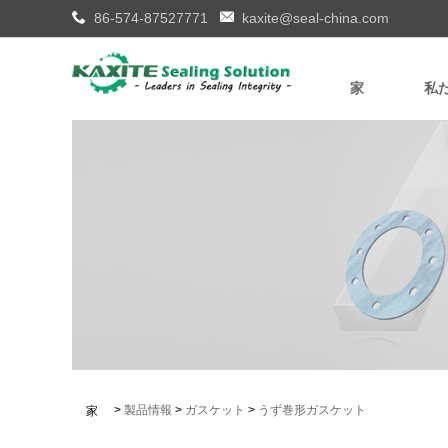
86-574-87527771
kaxite@seal-china.com
家
私
>
製品情報
>
ガスケット
>
うず巻形ガスケット
家