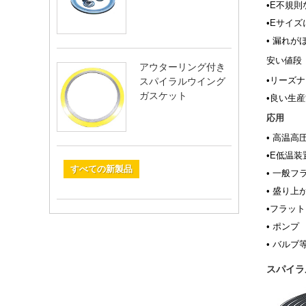
•
E
不規則
•
E
サイズ
•
漏れが
安い値段
アウターリング付き
•
リーズナ
スパイラルウイング
ガスケット
•
良い生産
応用
•
高温高
•
E
低温装
すべての新製品
•
一般フ
•
盛り上
•
フラット
•
ポンプ
•
バルブ
スパイラ