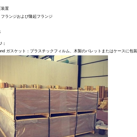
圧装置
トフランジおよび隆起フランジ
等
ジ：
wound ガスケット
：プラスチックフィルム、木製のパレットまたはケースに包