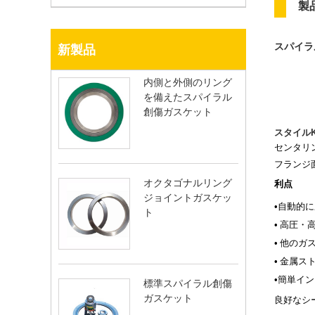
製
スパイラ
新製品
内側と外側のリング
を備えたスパイラル
創傷ガスケット
スタイルK
センタリ
フランジ
オクタゴナルリング
利点
ジョイントガスケッ
•
自動的に
ト
•
高圧・
•
他のガ
•
金属ス
•簡単イ
標準スパイラ​​ル創傷
ガスケット
良好なシ