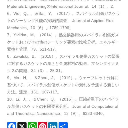
Materials EngineeringのInternational Journal、14（1）、2。
6。Wu、Q。、＆Bai、Y。（2017）。スパイラル創傷ガスケッ
トのシーリング性能の実験的調査。 Journal of Applied Fluid
Mechanics、10（6）、1789-1796。
7。Yildirim、M。（2014）。熱交換器用のスパイラル創傷ガス
ケットおよびその他のシーリング要素の比較分析。エネルギー
変換と管理、79、511-517。
8。Zawilski、B。（2015）。スパイラル創傷ガスケットの緊張
に対するガスケットの厚さと金属材料の効果。マシンダイナミ
クスの問題、34（3）、25-31。
9。Ma、H。、＆Zhou、J。（2019）。ウェーブレット分解に
基づいて、スパイラル創傷ガスケットの漏れを予測する新しい
方法。測定、151、107-117。
10。Li、J。、＆Chen、Q。（2016）。圧縮荷重下のスパイラ
ル創傷ガスケットの有限要素分析。 Journal of Computational
and Theoretical Nanoscience、13（9）、6333-6340。
Facebook
X
WhatsApp
Pinterest
LinkedIn
Share