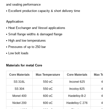
and
sealing performance
• Excellent production capacity & short delivery time
Application
•
Heat Exchanger and Vessel applications
•
S
mall flange widths & damaged flange
•
High and low temperatures
•
Pressures of up to 250 bar
•
Low bolt loads
Materials for metal Core
Core
Materials
Max Temper
atu
re
Cor
e Materials
Max
Tempe
SS 316L
550 oC
Inconel 625
450 
SS 304
550 oC
Incoloy 825
450 
Monel 400
600 oC
Hastelloy B-2
450 
Nickel 200
600 oC
Hastelloy C 276
450 