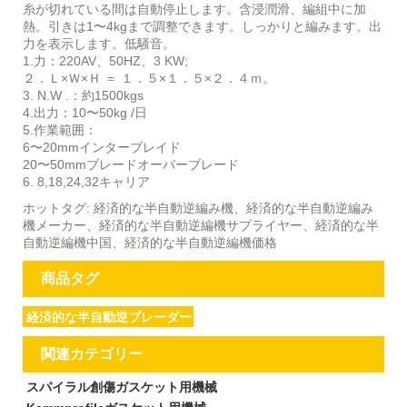
糸が切れている間は自動停止します。含浸潤滑、編組中に加
熱。引きは1〜4kgまで調整できます。しっかりと編みます。出
力を表示します。低騒音。
1.力：220AV、50HZ、3 KW;
２．Ｌ×Ｗ×Ｈ ＝ １．５×１．５×２．４ｍ。
3. N.W .：約1500kgs
4.出力：10〜50kg /日
5.作業範囲：
6〜20mmインターブレイド
20〜50mmブレードオーバーブレード
6. 8,18,24,32キャリア
ホットタグ: 経済的な半自動逆編み機、経済的な半自動逆編み
機メーカー、経済的な半自動逆編機サプライヤー、経済的な半
自動逆編機中国、経済的な半自動逆編機価格
商品タグ
経済的な半自動逆ブレーダー
関連カテゴリー
スパイラル創傷ガスケット用機械