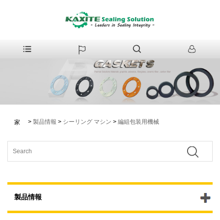
>
製品情報
>
シーリング マシン
>
編組包装用機械
家
製品情報