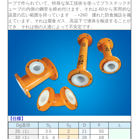
ーブで作られていて、特殊な加工技術を使ってプラスチックチ
ューブの内側の鋼管を締め付けます。それは-60から実用的な
温度の広い範囲を持っています
- +260
優れた防食施設を備
えています。それは腐食ガス、高温下で液体を輸送することが
でき、それは他の人達によって不安定です。
【仕様】
Dg直径
S
S
D
F
L
1
2
25（1）
3.5
2
21
55
32（1）
3.5、4
2
28
68