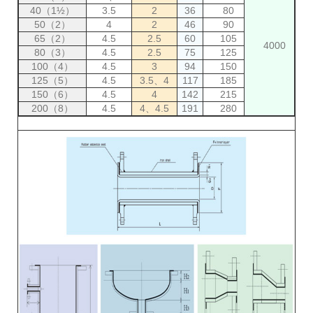
40（1½）
3.5
2
36
80
50（2）
4
2
46
90
65（2）
4.5
2.5
60
105
4000
80（3）
4.5
2.5
75
125
100（4）
4.5
3
94
150
125（5）
4.5
3.5、4
117
185
150（6）
4.5
4
142
215
200（8）
4.5
4、4.5
191
280