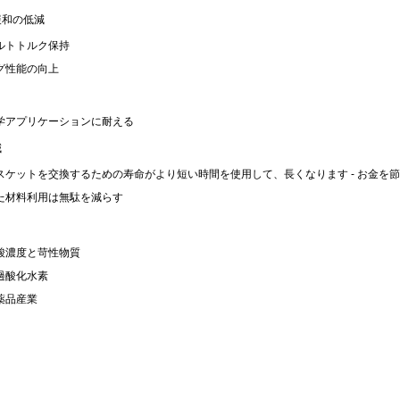
緩和の低減
ルトトルク保持
グ性能の向上
学アプリケーションに耐える
減
スケットを交換するための寿命がより短い時間を使用して、長くなります - お金を
た材料利用は無駄を減らす
酸濃度と苛性物質
過酸化水素
薬品産業