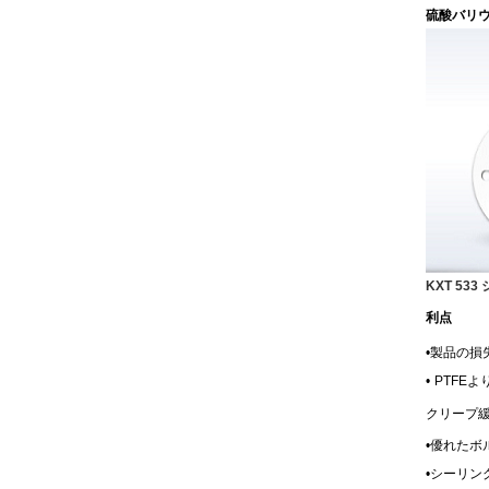
硫酸バリウ
KXT 53
利点
•
製品の損
•
PTFE
クリープ
•
優れたボ
•
シーリン