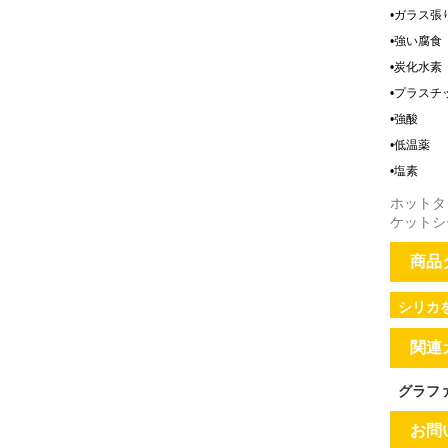
•
ガラス張
•
強い腐食
•
炭化水素
•
プラスチ
•
強酸
•
低温薬
•
塩素
ホットタ
ケットシ
商品
シリカを
関連
グラフ
お問