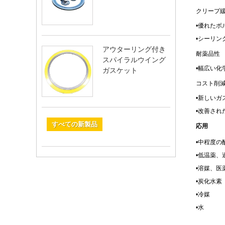
クリープ
•
優れたボ
•シーリン
アウターリング付き
耐薬品性
スパイラルウイング
•
幅広い化
ガスケット
コスト削
•
新しいガ
•
改善され
すべての新製品
応用
•
中程度の
•
低温薬、
•
溶媒、医
•
炭化水素
•
冷媒
•
水