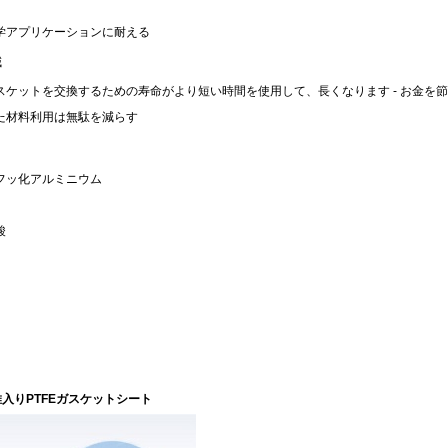
学アプリケーションに耐える
減
スケットを交換するための寿命がより短い時間を使用して、長くなります - お金を
た材料利用は無駄を減らす
フッ化アルミニウム
酸
入りPTFEガスケットシート