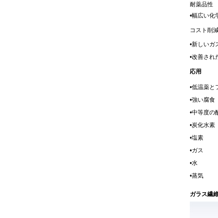
耐薬品性
•
幅広い化
コスト削
•
新しいガ
•
改善され
応用
•
低温薬と
•
強い腐食
•
中等度の
•
炭化水素
•
塩素
•
ガス
•
水
•
蒸気
ガラス繊維