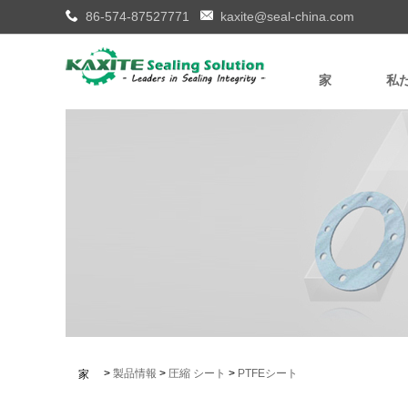
86-574-87527771
kaxite@seal-china.com
家
私
>
製品情報
>
圧縮 シート
>
PTFEシート
家