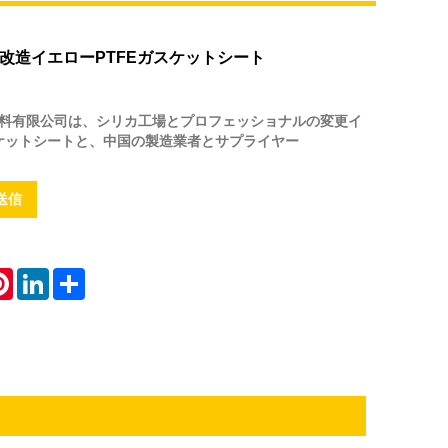
改造イエローPTFEガスケットシート
ル材料有限公司は、シリカ工場とプロフェッショナルの変更イ
スケットシートと、中国の製造業者とサプライヤー
送信
atsApp
Pinterest
LinkedIn
Share