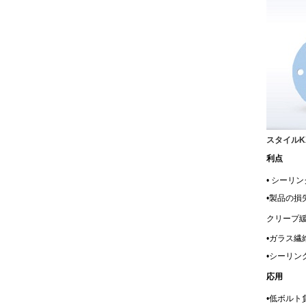
スタイルK
利点
•
シーリン
•
製品の損
クリープ
•
ガラス繊
•シーリン
応用
•
低ボルト