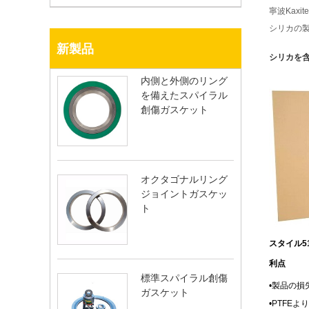
寧波Kax
シリカの製
新製品
シリカを含
内側と外側のリング
を備えたスパイラル
創傷ガスケット
オクタゴナルリング
ジョイントガスケッ
ト
スタイル5
利点
標準スパイラ​​ル創傷
•
製品の損
ガスケット
•
PTFEよ