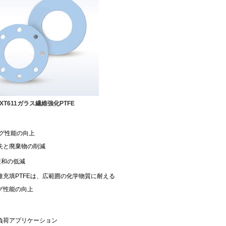
XT611ガラス繊維強化PTFE
グ性能の向上
失と廃棄物の削減
緩和の低減
維充填PTFEは、広範囲の化学物質に耐える
グ性能の向上
負荷アプリケーション